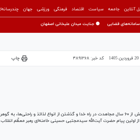
ل آنلاین
جامعه
سیاست
اقتصاد
فرهنگی
ورزشی
جهان
چندرسانه‌ا
سامانه‌های قضایی
🟡 جنایت میدان علیخانی اصفهان
20 فروردين 1405
کد خبر:
۴۸۹۱۲۶۸
چاپ
Play
Video
این کرسی سابقه جلوس کسی را دارا است که بعد از بیش از ۶۰ سال مجاهدت در راه خدا و گذشتن از انواع ل
 اولین پیام حضرت آیت‌الله سیدمجتبی حسینی خامنه‌ای رهبر معظّم انقلاب.