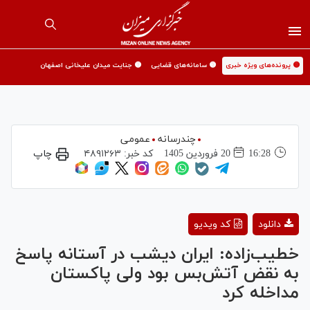
🟡 پرونده‌های ویژه خبری
🟡 سامانه‌های قضایی
🟡 جنایت میدان علیخانی اصفهان
چندرسانه
عمومی
16:28
20 فروردين 1405
کد خبر:
۴۸۹۱۲۶۳
چاپ
Play
دانلود
کد ویدیو
Video
خطیب‌زاده: ایران دیشب در آستانه پاسخ
به نقض آتش‌بس بود ولی پاکستان
مداخله کرد