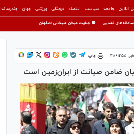
ل آنلاین
جامعه
سیاست
اقتصاد
فرهنگی
ورزشی
جهان
چندرسانه‌ا
سامانه‌های قضایی
🟡 جنایت میدان علیخانی اصفهان
بر:
۴۸۹۱۲۵۵
چاپ
نیان ضامن صیانت از ایران‌زمین است