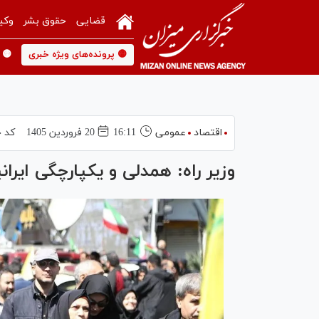
قضایی
حقوق بشر
وکی
🟡 پرونده‌های ویژه خبری
🟡 
اقتصاد
عمومی
16:11
20 فروردين 1405
کد خ
وزیر راه: همدلی و یکپارچگی ایرا