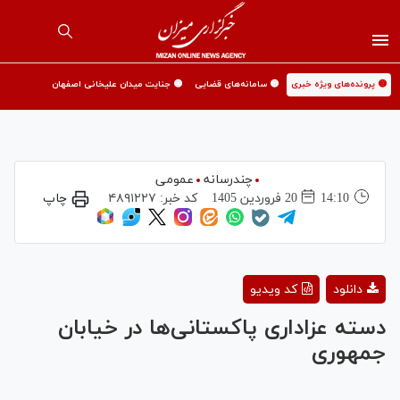
🟡 پرونده‌های ویژه خبری
🟡 سامانه‌های قضایی
🟡 جنایت میدان علیخانی اصفهان
چندرسانه
عمومی
14:10
20 فروردين 1405
کد خبر:
۴۸۹۱۲۲۷
چاپ
Play
دانلود
کد ویدیو
Video
دسته عزاداری پاکستانی‌ها در خیابان
جمهوری