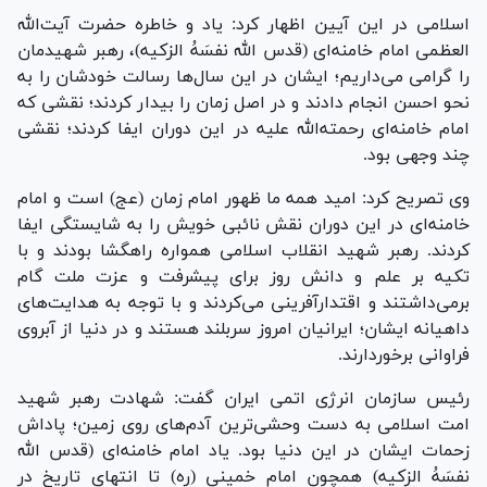
اسلامی در این آیین اظهار کرد: یاد و خاطره حضرت آیت‌الله
العظمی امام خامنه‌ای (قدس الله نفسَهُ الزکیه)، رهبر شهیدمان
را گرامی می‌داریم؛ ایشان در این سال‌ها رسالت خودشان را به
نحو احسن انجام دادند و در اصل زمان را بیدار کردند؛ نقشی که
امام خامنه‌ای رحمته‌الله علیه در این دوران ایفا کردند؛ نقشی
چند وجهی بود.
وی تصریح کرد: امید همه ما ظهور امام زمان (عج) است و امام
خامنه‌ای در این دوران نقش نائبی خویش را به شایستگی ایفا
کردند. رهبر شهید انقلاب اسلامی همواره راهگشا بودند و با
تکیه بر علم و دانش روز برای پیشرفت و عزت ملت گام
برمی‌داشتند و اقتدارآفرینی می‌کردند و با توجه به هدایت‌های
داهیانه ایشان؛ ایرانیان امروز سربلند هستند و در دنیا از آبروی
فراوانی برخوردارند.
رئیس سازمان انرژی اتمی ایران گفت: شهادت رهبر شهید
امت اسلامی به دست وحشی‌ترین آدم‌های روی زمین؛ پاداش
زحمات ایشان در این دنیا بود. یاد امام خامنه‌ای (قدس الله
نفسَهُ الزکیه) همچون امام خمینی (ره) تا انتهای تاریخ در