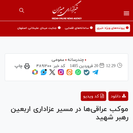
🟡 پرونده‌های ویژه خبری
🟡 سامانه‌های قضایی
🟡 جنایت میدان علیخانی اصفهان
چندرسانه
عمومی
12:29
20 فروردين 1405
کد خبر:
۴۸۹۱۲۰۰
چاپ
Play
دانلود
کد ویدیو
Video
موکب عراقی‌ها در مسیر عزاداری اربعین
رهبر شهید