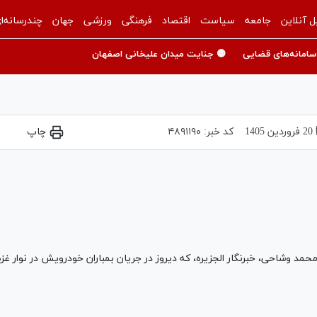
ل آنلاین
جامعه
سیاست
اقتصاد
فرهنگی
ورزشی
جهان
چندرسانه‌ا
سامانه‌های قضایی
🟡 جنایت میدان علیخانی اصفهان
20 فروردين 1405
کد خبر:
۴۸۹۱۱۹۰
چاپ
Play
Video
 وشاحی، خبرنگار الجزیره، که دیروز در جریان بمباران خودرویش در نوار غز