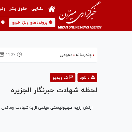
قضایی
حقوق بشر
وکی
🟡 پرونده‌های ویژه خبری
🟡 
چندرسانه
عمومی
11:37
دانلود
کد ویدیو
لحظه شهادت خبرنگار الجزیره
ارتش رژیم صهیونیستی فیلمی از به شهادت رساندن محمد