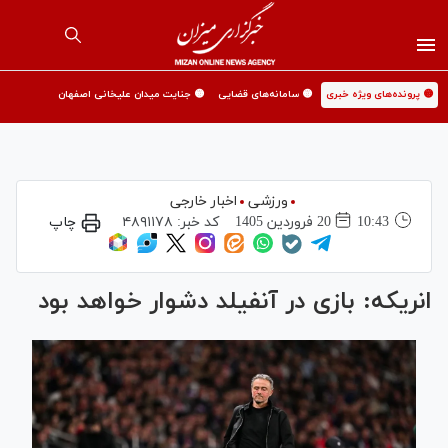
🟡 پرونده‌های ویژه خبری
🟡 سامانه‌های قضایی
🟡 جنایت میدان علیخانی اصفهان
ورزشی
اخبار خارجی
10:43
20 فروردين 1405
کد خبر:
۴۸۹۱۱۷۸
چاپ
انریکه: بازی در آنفیلد دشوار خواهد بود