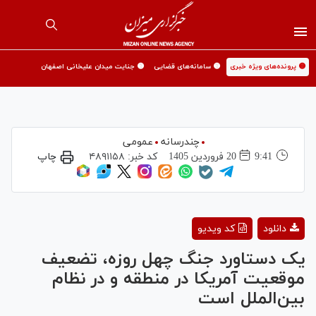
🟡 پرونده‌های ویژه خبری
🟡 سامانه‌های قضایی
🟡 جنایت میدان علیخانی اصفهان
چندرسانه
عمومی
9:41
20 فروردين 1405
کد خبر:
۴۸۹۱۱۵۸
چاپ
Play
دانلود
کد ویدیو
Video
یک دستاورد جنگ چهل روزه، تضعیف
موقعیت آمریکا در منطقه و در نظام
بین‌الملل است