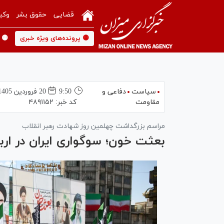
قضایی
حقوق بشر
وکی
🟡 پرونده‌های ویژه خبری
🟡 
سیاست
دفاعی و
9:50
20 فروردين 1405
مقاومت
کد خبر:
۴۸۹۱۱۵۲
مراسم بزرگداشت چهلمین روز شهادت رهبر انقلاب
بعثت خون؛ سوگواری ایران در ار