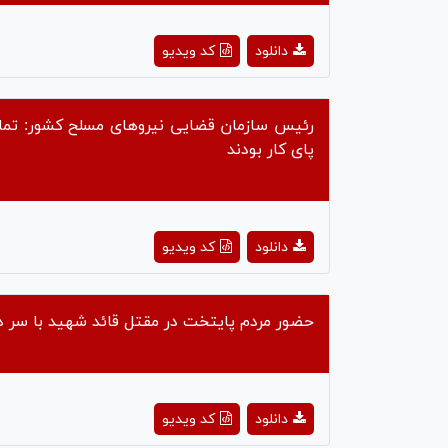
ay
دانلود
کد ویدیو
deo
رئیس سازمان قضایی نیرو‌های مسلح کشور: تما
پای کار بودند
ay
دانلود
کد ویدیو
deo
حضور مردم پايتخت در مقتل قائد شهید با سر دا
ay
دانلود
کد ویدیو