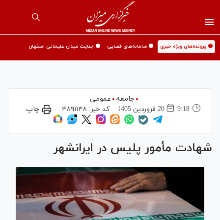
🟡 پرونده‌های ویژه خبری
🟡 سامانه‌های قضایی
🟡 جنایت میدان علیخانی اصفهان
جامعه
عمومی
9:18
20 فروردين 1405
کد خبر:
۴۸۹۱۱۴۸
چاپ
شهادت مأمور پلیس در ایرانشهر