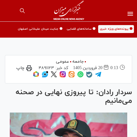
🟡 پرونده‌های ویژه خبری
🟡 سامانه‌های قضایی
🟡 جنایت میدان علیخانی اصفهان
جامعه
عمومی
0:13
20 فروردين 1405
کد خبر:
۴۸۹۱۱۲۳
چاپ
سردار رادان: تا پیروزی نهایی در صحنه
می‌مانیم