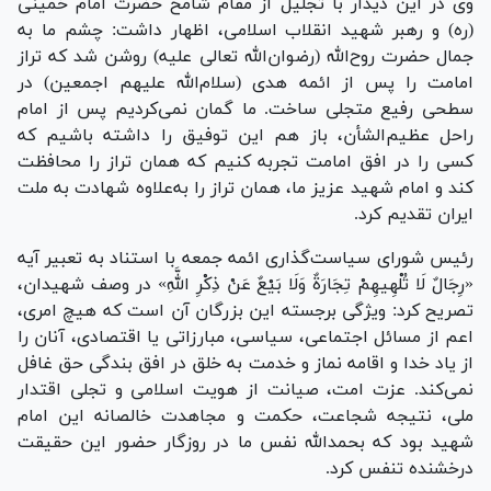
وی در این دیدار با تجلیل از مقام شامخ حضرت امام خمینی
(ره) و رهبر شهید انقلاب اسلامی، اظهار داشت: چشم ما به
جمال حضرت روح‌الله (رضوان‌الله تعالی علیه) روشن شد که تراز
امامت را پس از ائمه هدی (سلام‌الله علیهم اجمعین) در
سطحی رفیع متجلی ساخت. ما گمان نمی‌کردیم پس از امام
راحل عظیم‌الشأن، باز هم این توفیق را داشته باشیم که
کسی را در افق امامت تجربه کنیم که همان تراز را محافظت
کند و امام شهید عزیز ما، همان تراز را به‌علاوه شهادت به ملت
ایران تقدیم کرد.
رئیس شورای سیاست‌گذاری ائمه جمعه با استناد به تعبیر آیه
«رِجَالٌ لَا تُلْهِیهِمْ تِجَارَةٌ وَلَا بَیْعٌ عَنْ ذِکْرِ اللَّهِ» در وصف شهیدان،
تصریح کرد: ویژگی برجسته این بزرگان آن است که هیچ امری،
اعم از مسائل اجتماعی، سیاسی، مبارزاتی یا اقتصادی، آنان را
از یاد خدا و اقامه نماز و خدمت به خلق در افق بندگی حق غافل
نمی‌کند. عزت امت، صیانت از هویت اسلامی و تجلی اقتدار
ملی، نتیجه شجاعت، حکمت و مجاهدت خالصانه این امام
شهید بود که بحمدالله نفس ما در روزگار حضور این حقیقت
درخشنده تنفس کرد.