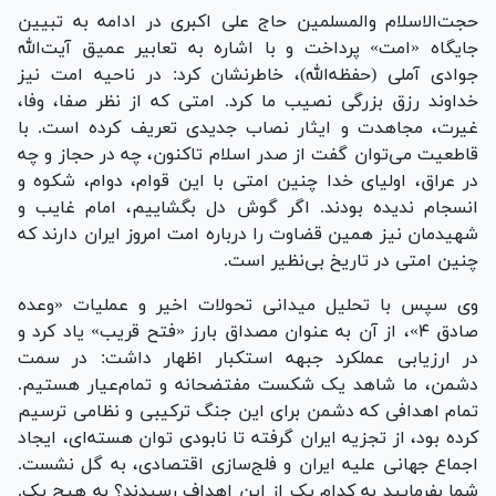
حجت‌الاسلام والمسلمین حاج علی اکبری در ادامه به تبیین
جایگاه «امت» پرداخت و با اشاره به تعابیر عمیق آیت‌الله
جوادی آملی (حفظه‌الله)، خاطرنشان کرد: در ناحیه امت نیز
خداوند رزق بزرگی نصیب ما کرد. امتی که از نظر صفا، وفا،
غیرت، مجاهدت و ایثار نصاب جدیدی تعریف کرده است. با
قاطعیت می‌توان گفت از صدر اسلام تاکنون، چه در حجاز و چه
در عراق، اولیای خدا چنین امتی با این قوام، دوام، شکوه و
انسجام ندیده بودند. اگر گوش دل بگشاییم، امام غایب و
شهیدمان نیز همین قضاوت را درباره امت امروز ایران دارند که
چنین امتی در تاریخ بی‌نظیر است.
وی سپس با تحلیل میدانی تحولات اخیر و عملیات «وعده
صادق ۴»، از آن به عنوان مصداق بارز «فتح قریب» یاد کرد و
در ارزیابی عملکرد جبهه استکبار اظهار داشت: در سمت
دشمن، ما شاهد یک شکست مفتضحانه و تمام‌عیار هستیم.
تمام اهدافی که دشمن برای این جنگ ترکیبی و نظامی ترسیم
کرده بود، از تجزیه ایران گرفته تا نابودی توان هسته‌ای، ایجاد
اجماع جهانی علیه ایران و فلج‌سازی اقتصادی، به گل نشست.
شما بفرمایید به کدام یک از این اهداف رسیدند؟ به هیچ یک.