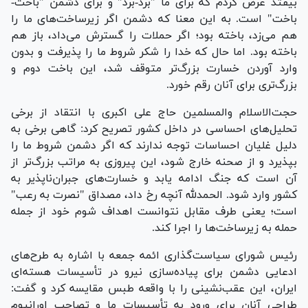
بیفتد عرض کردم که برای ما "برد-برد" و برای دشمن "باخت-
باخت" است. به این معنا که دشمن اگر زیرساخت‌های ما را
هم می‌زد، باخته بود؛ اگر حملات را گسترش می‌داد، باز هم
باخته بود. اما حال که خدا را شکر شروط ما را پذیرفت و بدون
وارد آوردن خسارت بزرگ‌تر متوقف شد، این باخت دوم و
بزرگ‌تری برای آنان رقم خورد.
حجت‌الاسلام والمسلمین حاج علی اکبری با انتقاد از برخی
تحلیل‌های احساسی در داخل کشور تصریح کرد: گاهی برخی به
دلیل غلیان احساسات توجه ندارند که اگر دشمن شروط ما را
بپذیرد و از صحنه خارج شود، این پیروزی به مراتب بزرگ‌تر از
آن است که جنگ ادامه یابد و خسارت‌های جبران‌ناپذیر به
کشور وارد شود. الحمدلله آنچه رخ داد، مصداق "نصرت به رعب"
است؛ یعنی طرف مقابل نتوانست اهداف شوم خود از جمله
حمله به زیرساخت‌ها را اجرا کند.
رئیس شورای سیاست‌گذاری ائمه جمعه با اشاره به طرح‌های
ادعایی دشمن برای پیاده‌سازی نیرو در تأسیسات هسته‌ای
ایران، این عقب‌نشینی را با واقعه طبس مقایسه کرد و گفت:
طراحی آنان برای ورود به تأسیسات ما و تصاحب اورانیوم