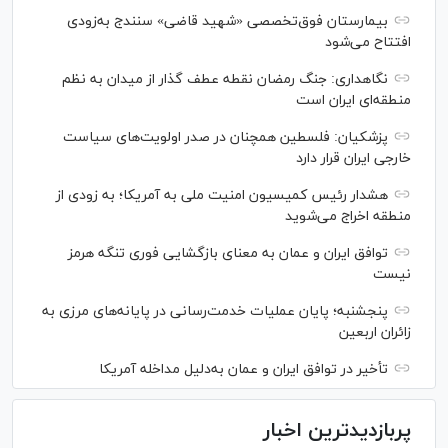
بیمارستان فوق‌تخصصی «شهید قاضی» سنندج به‌زودی
افتتاح می‌شود
نگاهداری: جنگ رمضان نقطه عطف گذار از میدان به نظم
منطقه‌ای ایران است
پزشکیان: فلسطین همچنان در صدر اولویت‌های سیاست
خارجی ایران قرار دارد
هشدار رئیس کمیسیون امنیت ملی به آمریکا؛ به زودی از
منطقه اخراج می‌شوید
توافق ایران و عمان به معنای بازگشایی فوری تنگه هرمز
نیست
پنجشنبه؛ پایان ﻋﻤﻠﯿﺎﺕ ﺧﺪﻣﺖ‌ﺭﺳﺎﻧﯽ در پایانه‌های مرزی ﺑﻪ
ﺯﺍﺋﺮان ﺍﺭﺑﻌﯿﻦ
تأخیر در توافق ایران و عمان به‌دلیل مداخله آمریکا
پربازدیدترین اخبار