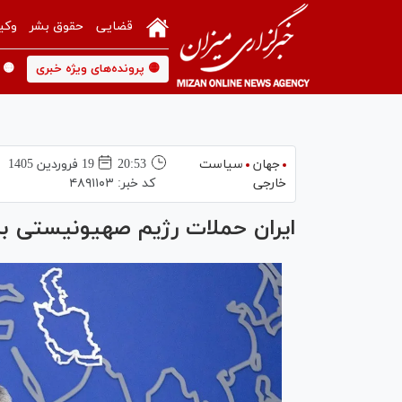
قضایی
حقوق بشر
وکی
🟡 پرونده‌های ویژه خبری
🟡 
جهان
سیاست
20:53
19 فروردين 1405
خارجی
کد خبر:
۴۸۹۱۱۰۳
ایران حملات رژیم صهیونیستی به 