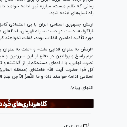
زمانی که ظلم هست، مبارزه نیز ادامه خواهد دا
راه نسل‌های آینده شود.
ارتش جمهوری اسلامی ایران با بی اعتمادی کامل 
فراگرفته، دست در دست سپاه قهرمان، لحظه‌ای در
مورد تأکید امامین انقلاب بوده، غفلت نخواهند کرد
«ارتش به عنوان فدایی ملت» و «ملت به عنوان پنا
عزم راسخ و پولادین در دفاع از این سرزمین و میه
نصرت نهایی، با اراده‌ای مستحکم‌تر از گذشته و ت
کل قوا حضرت آیت الله خامنه‌ای (مدظله العالی)
اسلامی ادامه خواهند داد؛ و مَا النَّصرُ اِلاّ مِن عِندِ الل
انتهای پیام/
لینک کوتاه