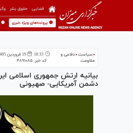
قضایی
حقوق بشر
وکی
🟡 پرونده‌های ویژه خبری
🟡 
سیاست
دفاعی و
18:33
19 فروردين 1405
مقاومت
کد خبر:
۴۸۹۱۰۸۵
بیانیه ارتش جمهوری اسلامی ایر
دشمن آمریکایی- صهیونی