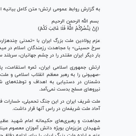
به گزارش روابط عمومی ارتش؛ متن کامل بیانیه 
بسم الله الرحمن الرحیم
(إِنْ یَنْصُرْکُمُ اللَّهُ فَلَا غَالِبَ لَکُمْ)
عزم پولادین ملت بزرگ ایران با «تمدنی چندهزارسا
سرخ حسینی» با مجاهدت رزمندگان اسلام در میدان
بار دیگر ایران مقتدر را در چشم جهانیان، سربلند 
ارتش جمهوری اسلامی ایران، ثمره استقامت، پای
-صهیونی را به رهبر معظم انقلاب اسلامی و ملت
دشمنان در دستیابی به اهداف و توطئه‌های شو
نیرو‌های مسلح بدست نمی‌آمد.
ملت شریف ایران در این جنگ تحمیلی، خسارات فر
آحاد ملت شریفمان در راس آنها قرار داشت.
مجاهدت و رهبری‌های حکیمانه امام شهید عظیم
شهیدان عزیزمان بویژه دانش آموزان معصوم میناب 
عزم و اراده ملت بزرگ ایران را برای ادامه دفاع 