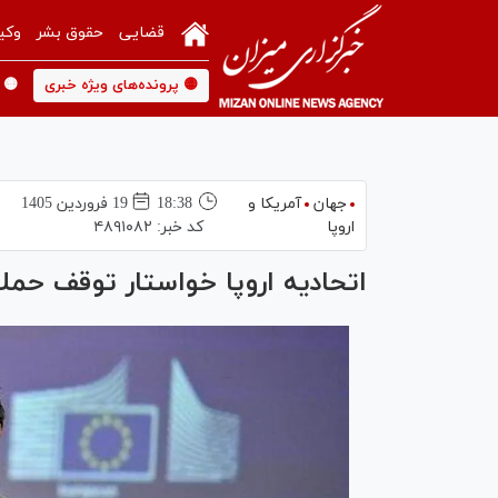
قضایی
حقوق بشر
وکی
🟡 پرونده‌های ویژه خبری
🟡 
جهان
آمریکا و
18:38
19 فروردين 1405
اروپا
کد خبر:
۴۸۹۱۰۸۲
اتحادیه اروپا خواستار توقف حمل