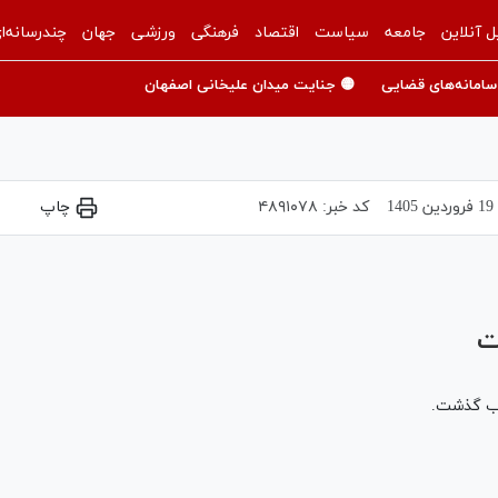
ل آنلاین
جامعه
سیاست
اقتصاد
فرهنگی
ورزشی
جهان
چندرسانه‌ا
سامانه‌های قضایی
🟡 جنایت میدان علیخانی اصفهان
19 فروردين 1405
کد خبر:
۴۸۹۱۰۷۸
چاپ
e loaded, either because the server or network failed or because the f
ت
اب گذشت.