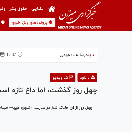
قضایی
حقوق بشر
وکی
🟡 پرونده‌های ویژه خبری
🟡 
چندرسانه
عمومی
17:37
This
is
ormat is not supported.
دانلود
کد ویدیو
a
modal
window.
چهل روز گذشت، اما داغ تازه اس
چهل روز از آن حادثه تلخ در مدرسه «شجره طیبه» مین