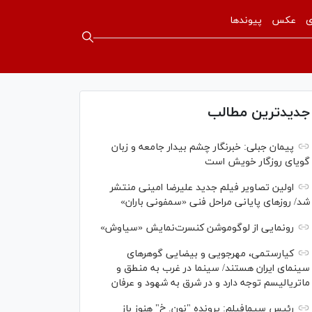
ی
عکس
پیوندها
جدیدترین مطالب
پیمان جبلی: خبرنگار چشم بیدار جامعه و زبان
گویای روزگار خویش است
اولین تصاویر فیلم جدید علیرضا امینی منتشر
شد/ روز‌های پایانی مراحل فنی «سمفونی باران»
رونمایی از لوگوموشن کنسرت‌نمایش «سیاوش»
کیارستمی، مهرجویی و بیضایی گوهر‌های
سینمای ایران هستند/ سینما در غرب به منطق و
ماتریالیسم توجه دارد و در شرق به شهود و عرفان
رئیس سیمافیلم: پرونده "نون. خ" هنوز باز