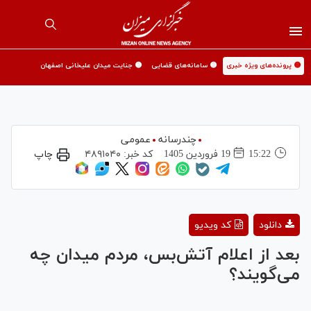
🟡 پرونده‌های ویژه خبری
🟡 سامانه‌های قضایی
🟡 جنایت میدان علیخانی اصفهان
چندرسانه
عمومی
15:22
19 فروردين 1405
کد خبر:
۴۸۹۱۰۴۰
چاپ
Play
دانلود
کد ویدیو
Video
بعد از اعلام آتش‌بس، مردم میدان چه
می‌گویند؟