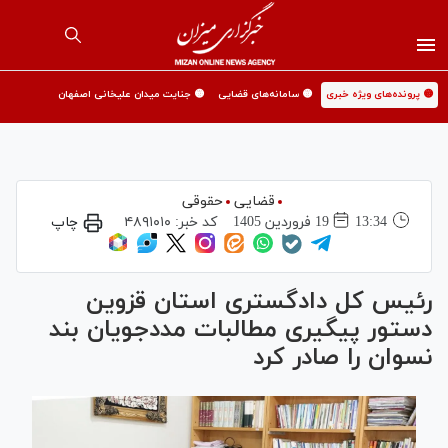
🟡 پرونده‌های ویژه خبری
🟡 سامانه‌های قضایی
🟡 جنایت میدان علیخانی اصفهان
قضایی
حقوقی
13:34
19 فروردين 1405
کد خبر:
۴۸۹۱۰۱۰
چاپ
رئیس کل دادگستری استان قزوین
دستور پیگیری مطالبات مددجویان بند
نسوان را صادر کرد