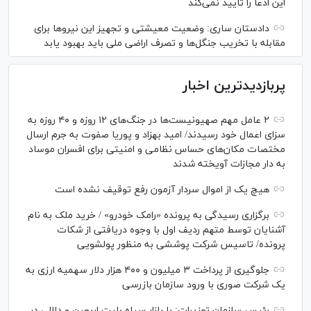
این ادعا را تایید نمی‌کند
دادستان ساری: وضعیت معیشتی و تجهیز این نیرو‌ها برای
مقابله با تخریب جنگل‌ها و تصرف اراضی ملی باید بهبود یابد
پربازدیدترین اخبار
۲ عامل مهم صهیونیست‌ها در جنگ‌های ۱۲ روزه و ۴۰ روزه به
سزای اعمال خود رسیدند/ امید بهزاد و پوریا صفوت به جرم ارسال
مختصات مکان‌های حساس نظامی و امنیتی برای افسران موساد
به دار مجازات آویخته شدند
هیچ یک از اموال سردار آزمون رفع توقیف نشده است
برگزاری رسیدگی به پرونده «رامک خودرو» / خرید ملک به نام
آشنایان توسط متهم ردیف اول با وجوه دریافتی از شکات
پرونده/ تاسیس شرکت پوششی به منظور پولشویی
جلوگیری از پرداخت ۳ میلیون و ۴۰۰ هزار دلار سهمیه ارزی به
یک شرکت صوری با ورود سازمان بازرسی
رئیس سازمان تعزیرات: با بازار سیاه بلیت اربعین و دلالی در