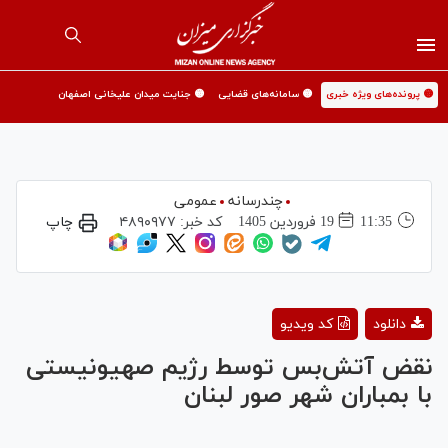
🟡 پرونده‌های ویژه خبری
🟡 سامانه‌های قضایی
🟡 جنایت میدان علیخانی اصفهان
چندرسانه
عمومی
11:35
19 فروردين 1405
کد خبر:
۴۸۹۰۹۷۷
چاپ
Play
دانلود
کد ویدیو
Video
نقض آتش‌بس توسط رژیم صهیونیستی
با بمباران شهر صور لبنان