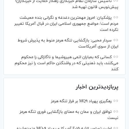
تاسیس سازمان نظام خبرنگاری راهکار حمایت از خبرنگاران؛
پیش‌نویس قانون تهیه شد
پزشکیان: امروز مهمترین دغدغه و نگرانی بنده معیشت
مردم است/ مواضع جمهوری اسلامی ایران در قبال آمریکا تغییر
نکرده است
سردار محبی: بازگشایی تنگه هرمز منوط به پذیرش شروط
ایران از سوی آمریکاست
کسانی که بمباران اتمی هیروشیما و ناگازاکی را محکوم
می‌کنند، باید ذهنیتی که در واشنگتن حاکم است را نیز محکوم
کنند
پربازدیدترین اخبار
رهگیری پهپاد MQ۹ بر فراز تنگه هرمز
توافق ایران و عمان به معنای بازگشایی فوری تنگه هرمز
نیست
اولین تصاویر لاشه F-۱۵ آمریکا و پهپاد MQ-۹ منهدم‌شده