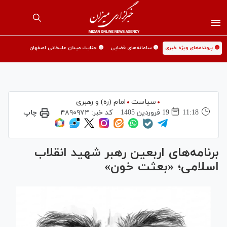
🟡 پرونده‌های ویژه خبری
🟡 سامانه‌های قضایی
🟡 جنایت میدان علیخانی اصفهان
سیاست
امام (ره) و رهبری
11:18
19 فروردين 1405
کد خبر:
۴۸۹۰۹۷۴
چاپ
برنامه‌های اربعین رهبر شهید انقلاب
اسلامی؛ «بعثت خون»