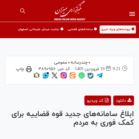
🟡 پرونده‌های ویژه خبری
🟡 سامانه‌های قضایی
🟡 جنایت میدان علیخانی اصفهان
چندرسانه
عمومی
9:21
19 فروردين 1405
کد خبر:
۴۸۹۰۹۵۶
چاپ
Play
دانلود
کد ویدیو
Video
ابلاغ سامانه‌های جدید قوه قضاییه برای
کمک فوری به مردم