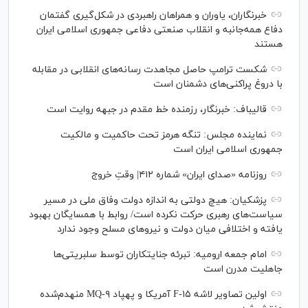
خبرنگاران، یاوران و همراهان راهبردی در شکل‌گیری گفتمان
دفاع همه‌جانبه و انقلاب صنعتی دفاعی جمهوری اسلامی ایران
هستند
شکست ترامپ حاصل مجاهدت رسانه‌های انقلابی در مقابله
با دروغ پراکنی‌های دشمنان است
قالیباف: خبرنگار، رزمنده خط مقدم در جبهه روایت است
نماینده مجلس: تنگه هرمز تحت حاکمیت و مالکیت
جمهوری اسلامی ایران است
روزنامه «صدای ایران» شماره ۴۱۲| وقتِ خروج
پزشکیان: هیچ دولتی به اندازه دولت وفاق ملی در مسیر
سیاست‌های رهبری حرکت نکرده است/ روابط با همسایگان بهبود
یافته و اختلافی میان دولت و نیروهای مسلح وجود ندارد
امام جمعه ارومیه: تبرئه جنایتکاران توسط سلبریتی‌ها
جاهلیت مدرن است
اولین تصاویر لاشه F-۱۵ آمریکا و پهپاد MQ-۹ منهدم‌شده