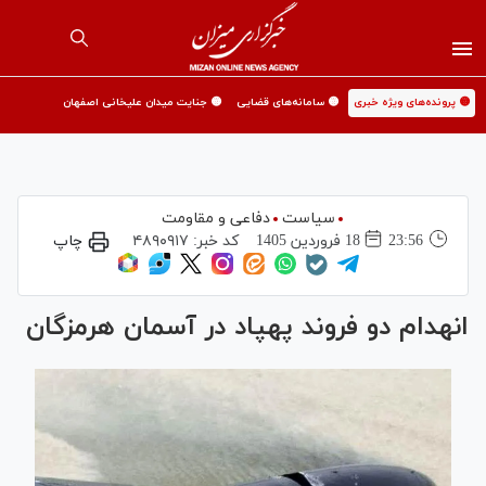
🟡 پرونده‌های ویژه خبری
🟡 سامانه‌های قضایی
🟡 جنایت میدان علیخانی اصفهان
سیاست
دفاعی و مقاومت
23:56
18 فروردين 1405
کد خبر:
۴۸۹۰۹۱۷
چاپ
انهدام دو فروند پهپاد در آسمان هرمزگان