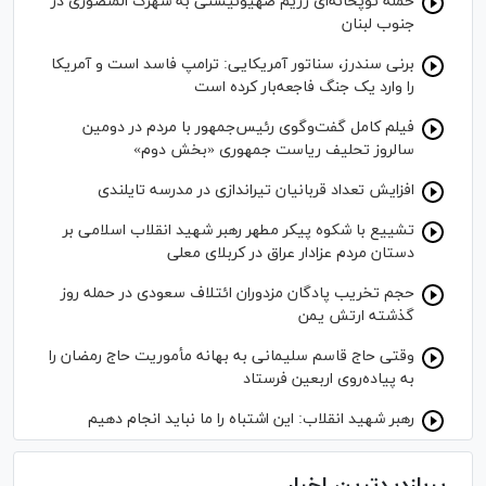
حمله توپخانه‌ای رژیم صهیونیستی به شهرک المنصوری در
جنوب لبنان
برنی سندرز، سناتور آمریکایی: ترامپ فاسد است و آمریکا
را وارد یک جنگ فاجعه‌بار کرده است
فیلم کامل گفت‌وگوی رئیس‌جمهور با مردم در دومین
سالروز تحلیف ریاست جمهوری «بخش دوم»
افزایش تعداد قربانیان تیراندازی در مدرسه تایلندی
تشییع با شکوه پیکر مطهر رهبر شهید انقلاب اسلامی بر
دستان مردم عزادار عراق در کربلای معلی
حجم تخریب پادگان مزدوران ائتلاف سعودی در حمله روز
گذشته ارتش یمن
وقتی حاج قاسم سلیمانی به بهانه مأموریت حاج رمضان را
به پیاده‌روی اربعین فرستاد
رهبر شهید انقلاب: این اشتباه را ما نباید انجام دهیم
پربازدیدترین اخبار