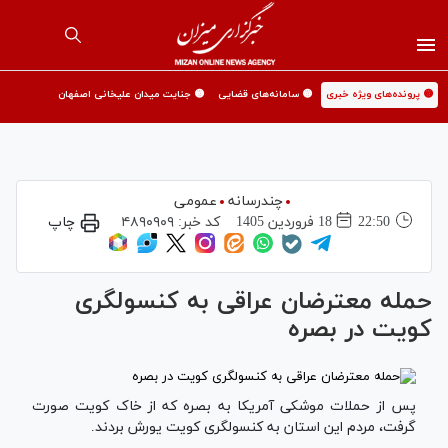
🟡 پرونده‌های ویژه خبری
🟡 سامانه‌های قضایی
🟡 جنایت میدان علیخانی اصفهان
چندرسانه
عمومی
22:50
18 فروردين 1405
کد خبر:
۴۸۹۰۹۰۹
چاپ
حمله معترضان عراقی به کنسولگری
کویت در بصره
پس از حملات موشکی آمریکا به بصره که از خاک کویت صورت
گرفت، مردم این استان به کنسولگری کویت یورش بردند.