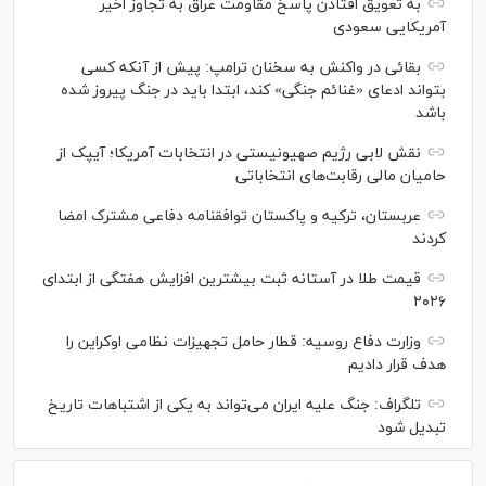
به تعویق افتادن پاسخ مقاومت عراق به تجاوز اخیر
آمریکایی سعودی
بقائی در واکنش به سخنان ترامپ: پیش از آنکه کسی
بتواند ادعای «غنائم جنگی» کند، ابتدا باید در جنگ پیروز شده
باشد
نقش لابی رژیم صهیونیستی در انتخابات آمریکا؛ آیپک از
حامیان مالی رقابت‌های انتخاباتی
عربستان، ترکیه و پاکستان توافقنامه دفاعی مشترک امضا
کردند
قیمت طلا در آستانه ثبت بیشترین افزایش هفتگی از ابتدای
۲۰۲۶
وزارت دفاع روسیه: قطار حامل تجهیزات نظامی اوکراین را
هدف قرار دادیم
تلگراف: جنگ علیه ایران می‌تواند به یکی از اشتباهات تاریخ
تبدیل شود