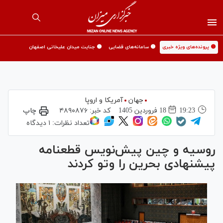
🟡 پرونده‌های ویژه خبری
🟡 سامانه‌های قضایی
🟡 جنایت میدان علیخانی اصفهان
جهان
آمریکا و اروپا
19:23
18 فروردين 1405
کد خبر:
۴۸۹۰۸۷۶
چاپ
تعداد نظرات:
۱ دیدگاه
روسیه و چین پیش‌نویس قطعنامه
پیشنهادی بحرین را وتو کردند