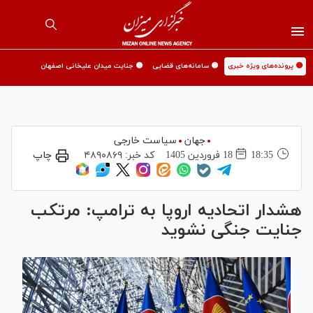
🟡 پرونده‌های ویژه خبری
🟡 سامانه‌های قضایی
🟡 جنایت میدان علیخانی اصفهان
جهان
سیاست خارجی
18:35
18 فروردين 1405
کد خبر:
۴۸۹۰۸۶۹
چاپ
هشدار اتحادیه اروپا به ترامپ: مرتکب
جنایت جنگی نشوید