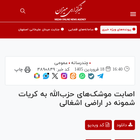
🟡 پرونده‌های ویژه خبری
🟡 سامانه‌های قضایی
🟡 جنایت میدان علیخانی اصفهان
چندرسانه
عمومی
16:40
18 فروردين 1405
کد خبر:
۴۸۹۰۸۴۹
چاپ
اصابت موشک‌های حزب‌الله به کریات
شمونه در اراضی اشغالی
Play
دانلود
کد ویدیو
Video