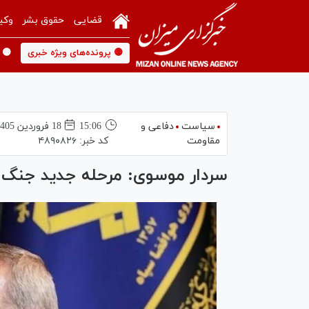
قضایی
حقوق بشر
وکی
🟡 پرونده‌های ویژه خبری
🟡 
سیاست
دفاعی و
15:06
18 فروردين 1405
مقاومت
کد خبر:
۴۸۹۰۸۲۶
سردار موسوی: مرحله جدید جنگ با