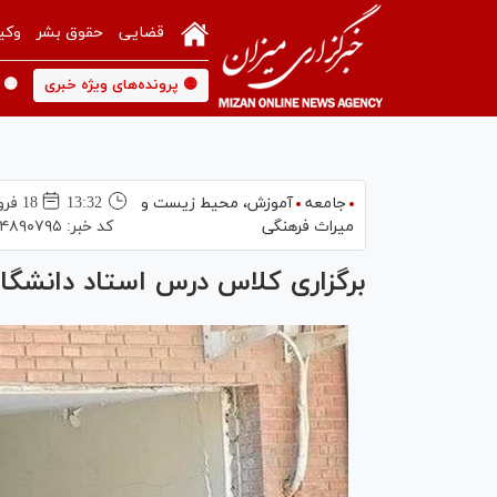
قضایی
حقوق بشر
وکی
🟡 پرونده‌های ویژه خبری
🟡 
جامعه
آموزش،‌ محیط زیست و
13:32
18 فروردين 1405
میراث فرهنگی
کد خبر:
۴۸۹۰۷۹۵
برگزاری کلاس درس استاد دانشگاه