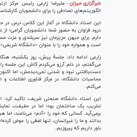
خبرگزاری میزان
-
علیرضا زارعی رئیس مرکز ارت
الگوریتم‌های تصادفی را برای دانشجویان کارشناس
این استاد دانشگاه در آغاز این کلاس درس در حا
درود فراوان به حضور شما دانشجویان گرامی؛ از د
دارم. برای میهن عزیزمان نیز سربلندی و عزت مس
است و همواره خود را با عنوان «دانشگاه شریفی» ی
زارعی ادامه داد: جلسهٔ پیش، روز یکشنبه، هنگ
می‌گفتم، در دلم آرزو می‌کردم کاش این جلسه را د
دست‌یافتنی نبود و شدنی نمی‌دیدمش، اما اکنون ب
محاسبات دانشگاه، در مرکز فناوری اطلاعات و ار
می‌کنم.
این استاد دانشگاه صنعتی شریف، تاکید کرد: اتف
تخریب یک ساختمان بود؛ اما در حقیقت، نمایشی
برمی‌آید. کسانی که خود را «آدم» می‌نامند، اما هیچ
بدانند و ما را غیرانسان، تنها لفظی را عوض کرده‌ان
باور داریم که پیروزیم.