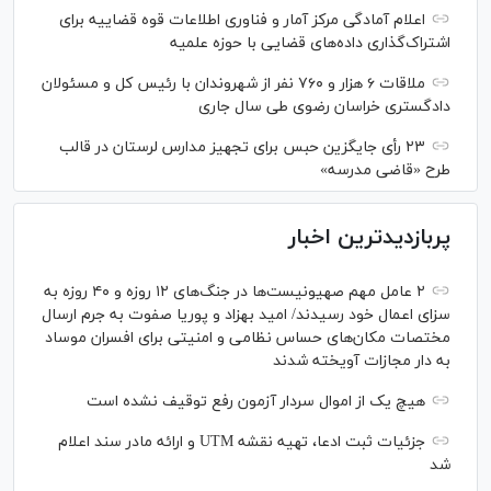
اعلام آمادگی مرکز آمار و فناوری اطلاعات قوه قضاییه برای
اشتراک‌گذاری داده‌های قضایی با حوزه علمیه
ملاقات ۶ هزار و ۷۶۰ نفر از شهروندان با رئیس کل و مسئولان
دادگستری خراسان رضوی طی سال جاری
۲۳ رأی جایگزین حبس برای تجهیز مدارس لرستان در قالب
طرح «قاضی مدرسه»
پربازدیدترین اخبار
۲ عامل مهم صهیونیست‌ها در جنگ‌های ۱۲ روزه و ۴۰ روزه به
سزای اعمال خود رسیدند/ امید بهزاد و پوریا صفوت به جرم ارسال
مختصات مکان‌های حساس نظامی و امنیتی برای افسران موساد
به دار مجازات آویخته شدند
هیچ یک از اموال سردار آزمون رفع توقیف نشده است
جزئیات ثبت ادعا، تهیه نقشه UTM و ارائه مادر سند اعلام
شد