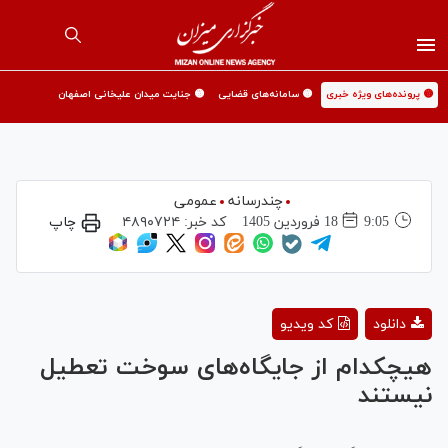
🟡 پرونده‌های ویژه خبری
🟡 سامانه‌های قضایی
🟡 جنایت میدان علیخانی اصفهان
چندرسانه
عمومی
9:05
18 فروردين 1405
کد خبر:
۴۸۹۰۷۲۴
چاپ
Play
دانلود
کد ویدیو
Video
هیچکدام از جایگاه‌های سوخت تعطیل
نیستند