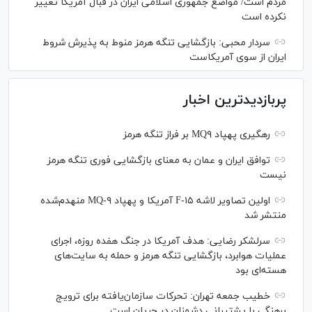
مردم است/ مواضع جمهوری اسلامی ایران در قبال آمریکا تغییر
نکرده است
سردار محبی: بازگشایی تنگه هرمز منوط به پذیرش شروط
ایران از سوی آمریکاست
پربازدیدترین اخبار
رهگیری پهپاد MQ۹ بر فراز تنگه هرمز
توافق ایران و عمان به معنای بازگشایی فوری تنگه هرمز
نیست
اولین تصاویر لاشه F-۱۵ آمریکا و پهپاد MQ-۹ منهدم‌شده
منتشر شد
سرلشکر رضایی: هدف آمریکا در جنگ هفده روزه، اجرای
عملیات هوابرد، بازگشایی تنگه هرمز و حمله به سایت‌های
هسته‌ای بود
خطیب جمعه تهران: تحرکات سازمان‌یافته برای ترویج
برهنگی با پشتیبانی دشمنان در جریان است