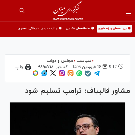
🟡 پرونده‌های ویژه خبری
🟡 سامانه‌های قضایی
🟡 جنایت میدان علیخانی اصفهان
سیاست
مجلس و دولت
9:17
18 فروردين 1405
کد خبر:
۴۸۹۰۷۱۸
چاپ
مشاور قالیباف: ترامپ تسلیم شود