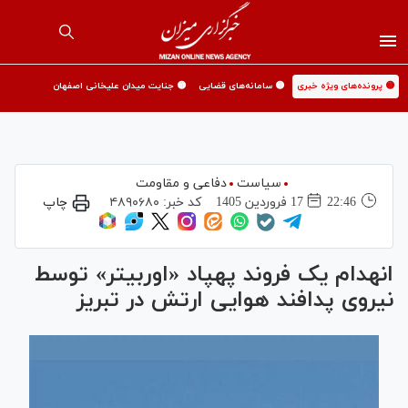
🟡 پرونده‌های ویژه خبری
🟡 سامانه‌های قضایی
🟡 جنایت میدان علیخانی اصفهان
سیاست
دفاعی و مقاومت
22:46
17 فروردين 1405
کد خبر:
۴۸۹۰۶۸۰
چاپ
انهدام یک فروند پهپاد «اوربیتر» توسط
نیروی پدافند هوایی ارتش در تبریز