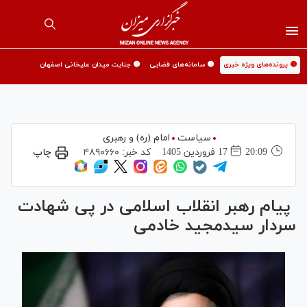
🟡 پرونده‌های ویژه خبری
🟡 سامانه‌های قضایی
🟡 جنایت میدان علیخانی اصفهان
سیاست
امام (ره) و رهبری
20:09
17 فروردين 1405
کد خبر:
۴۸۹۰۶۶۰
چاپ
پیام رهبر انقلاب اسلامی در پی شهادت
سردار سیدمجید خادمی