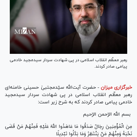
رهبر معظّم انقلاب اسلامی در پی شهادت سردار سیدمجید خادمی
پیامی صادر کردند.
خبرگزاری میزان
-
حضرت آیت‌الله سیّدمجتبیٰ حسینی خامنه‌ای
رهبر معظّم انقلاب اسلامی در پی شهادت سردار سیدمجید
خادمی پیامی صادر کردند که به شرح زیر است:
بسم الله الرّحمن الرّحیم
مِنَ الْمُؤْمِنِینَ رِجَالٌ صَدَقُوا مَا عَاهَدُوا اللهَ عَلَیْهِ فَمِنْهُمْ مَنْ قَضَى
نَحْبَهُ وَمِنْهُمْ مَنْ یَنْتَظِرُ وَمَا بَدَّلُوا تَبْدِیلًا