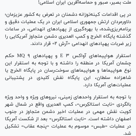
ملت بصیر، صبور و حماسه‌آفرین ایران اسلامی!
در پی اقدامات کینه‌توزانه دشمنان در تعرض به کشور عزیزمان؛
دلاورمردان ارتش جمهوری اسلامی ایران در یک عملیات دقیق و
برنامه‌ریزی‌شده، با بهره‌گیری از پهپاد‌های انهدامی، در ساعات
گذشته پایگاه الخرج و کمپ العدیری دشمن متجاوز آمریکایی را
زیر ضربات پهپاد‌های انهدامی «آرش ۲» قرار دادند.
استقرار هواپیما‌های آواکس E ۳ و پهپاد‌های MQ ۹ حکم
چشمان آمریکا در منطقه را داشته و با توجه به استقرار این
نوع هواپیما‌ها و هواپیما‌های سوخت‌رسان در پایگاه الخرج یا
شاهزاده سلطان، این پایگاه نقش کلیدی در پشتیبانی
عملیات‌های آمریکا دارد.
با توجه به استقرار واحد‌های زمینی، نیرو‌های ویژه و واحد ویژه
بالگردی «نایت استالکِرس»، کمپ العدیری واقع در شمال شهر
کویت نقش مهمی در عملیات اخیر دشمن متجاوز در جنوب
اصفهان داشته است. «نایت استالکرس» بعد از شکست آمریکا
در عملیات «طبس» موسوم به عملیات «پنجه عقاب» تشکیل
شد.