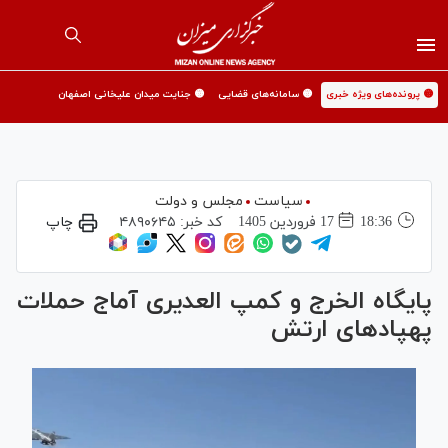
🟡 پرونده‌های ویژه خبری
🟡 سامانه‌های قضایی
🟡 جنایت میدان علیخانی اصفهان
سیاست
مجلس و دولت
18:36
17 فروردين 1405
کد خبر:
۴۸۹۰۶۴۵
چاپ
پایگاه الخرج و کمپ العدیری آماج حملات
پهپاد‌های ارتش