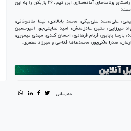
به همین منظور کادر فنی تیم ملی جوانان پسر در راستای برنامه‌های آماده‌سازی این تیم، ۲۶ بازیکن را به این
است:
 علی‌محمد علی‌بیگی، محمد بابالادی، نیما طاهرخانی،
اد میرزایی، متین عادل‌منش، امید عنایتی‌جو، امیرحسین
 پارسا باباپور، فرنام فرهادی، احسان کندی، مهدی تیموری،
عان، صدرا ملکی‌پور، محمدطا‌ها فتاحی و مهرزاد مظفری.
هم‌رسانی: