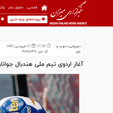
قضایی
حقوق بشر
وکی
🟡 پرونده‌های ویژه خبری
🟡 
ورزشی
توپ و
17:50
17 فروردين 1405
تور
کد خبر:
۴۸۹۰۶۳۹
آغاز اردوی تیم ملی هندبال جوانا