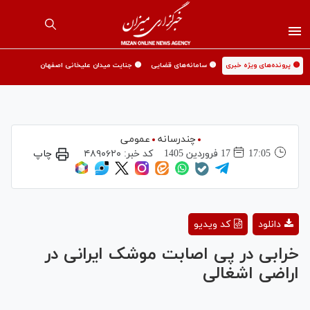
🟡 پرونده‌های ویژه خبری
🟡 سامانه‌های قضایی
🟡 جنایت میدان علیخانی اصفهان
چندرسانه
عمومی
17:05
17 فروردين 1405
کد خبر:
۴۸۹۰۶۲۰
چاپ
Play
دانلود
کد ویدیو
Video
خرابی در پی اصابت موشک ایرانی در
اراضی اشغالی