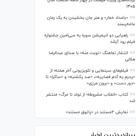
برنامه‌های وزارت فرهنگ در چهار ماهه نخست سال
۱۴۰۵
«بامداد خمار» و هنر جان بخشیدن به یک رمان
عامه‌پسند
راهیابی دو انیمیشن سوره به سی‌امین جشنواره
فیلم رود آیلند
انتشار نماهنگ «نوبت منه» با صدای عبدالرضا
هلالی
فیلم‌های سینمایی و تلویزیونی آخر هفته؛ از
«پدرم یه آدم فضاییه»، «صد یکشنبه» و «ساکرا» تا
«دور دست» و «برون مرزی»
کتاب «انقلاب مشروطه؛ از تولد تا مرگ» منتشر
شد
نمایش ۲مستند در «پاتوق مستند»
پربازدیدترین اخبار