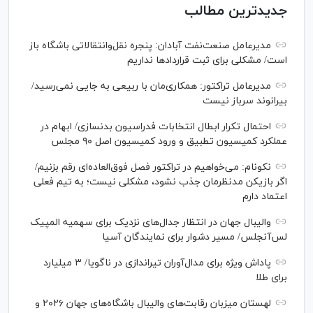
جدیدترین مطالب
مدیرعامل صنعت‌نفت آبادان: پنجره نقل‌وانتقالاتی باشگاه باز
است/ مشکلی برای ثبت قرارداد‌ها نداریم
مدیرعامل تراکتور: همکاری‌مان با ربیعی به جایی نمی‌رسید/
بیرانوند سرباز نیست
احتمال تکرار ابطال انتخابات فدراسیون بدنسازی/ ابهام در
عملکرد کمیسیون تطبیق و ورود کمیسیون اصل ۹۰ مجلس
نکونام: می‌خواهیم در تراکتور فصل فوق‌العاده‌ای رقم بزنیم/
اگر بازیکن مدنظرمان جذب نشود، مشکلی نیست؛ به تیم فعلی
اعتماد دارم
والیبال جهان در انتظار جدال‌های نزدیک برای سهمیه المپیک
لس‌آنجلس/ مسیر دشوار برای نمایندگان آسیا
پاداش ویژه برای مدال‌آوران تیراندازی در ناگویا/ ۳ میلیارد
برای طلا
لهستان میزبان رقابت‌های والیبال باشگاه‌های جهان ۲۰۲۶ و