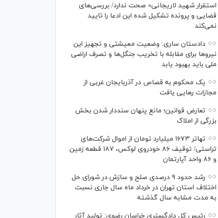
استقرار شهید لاریجانی» صحت ندارد/ بررسی‌های
قضایی و پرونده تشکیل شده این ادعا را تایید
نمی‌کند
دادستان ساری: وضعیت معیشتی و تجهیز این
نیرو‌ها برای مقابله با تخریب جنگل‌ها و تصرف اراضی
ملی باید بهبود یابد
یک محکوم به قصاص در آذربایجان‌ غربی از
مجازات رهایی یافت
تعارض قوانین؛ مانع پنهان سنددار شدن بخش
بزرگی از املاک
تهاتر ۱۶۷۳ میلیارد تومان از اموال شرکت‌های
تراستی/ توقیف ۸۶ خودروی لوکس، ۱۸۷ قطعه زمین
و ۸۶ واحد آپارتمان
رشد حدود ۹ درصدی صلح و سازش در شورای حل
اختلاف استان تهران در خرداد ماه سال جاری نسبت
به مدت مشابه سال گذشته
رئیس کل دادگستری خراسان رضوی: تولید آثار