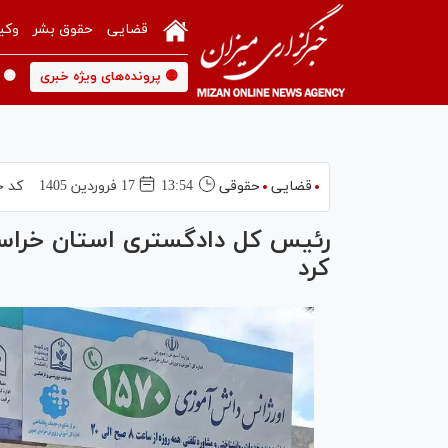
قضایی
حقوق بشر
وکی
🟡 پرونده‌های ویژه خبری
🟡 
قضایی
حقوقی
13:54
17 فروردين 1405
کد خ
کرد