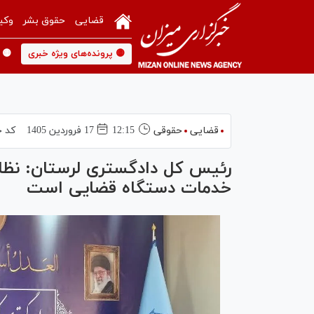
قضایی
حقوق بشر
وکی
🟡 پرونده‌های ویژه خبری
🟡 
قضایی
حقوقی
12:15
17 فروردين 1405
کد خ
رئیس کل دادگستری لرستان: نظا
خدمات دستگاه قضایی است