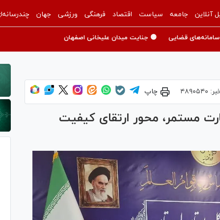
ل آنلاین
جامعه
سیاست
اقتصاد
فرهنگی
ورزشی
جهان
چندرسانه‌ا
سامانه‌های قضایی
🟡 جنایت میدان علیخانی اصفهان
بر:
۴۸۹۰۵۴۰
چاپ
رت مستمر، محور ارتقای کیفیت