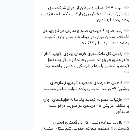
تهاتر ۱۶۷۳ میلیارد تومان از اموال شرکت‌های
تراستی/ توقیف ۸۶ خودروی لوکس، ۱۸۷ قطعه زمین
و ۸۶ واحد آپارتمان
رشد حدود ۹ درصدی صلح و سازش در شورای حل
اختلاف استان تهران در خرداد ماه سال جاری نسبت
به مدت مشابه سال گذشته
رئیس کل دادگستری خراسان رضوی: تولید آثار
فاخر هنری می‌تواند نقشی ماندگار در تربیت نسل
آینده و تعمیق باور‌های فرهنگی و دینی جامعه ایفا
کند
کاهش ۱۰ درصدی جمعیت کیفری زندان‌های
بوشهر/ ۶۲ درصد زندانیان واجد شرایط شاغل هستند
جزئیات مصوبه تمدید یک‌ساله قرارداد‌های اجاره
با سقف افزایش ۲۵ درصدی در صورت درخواست
مستأجر
بازدید سرزده رئیس کل دادگستری استان
کردستان از مجتمع محاکم حقوقی شهرستان سنندج