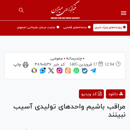
🟡 پرونده‌های ویژه خبری
🟡 سامانه‌های قضایی
🟡 جنایت میدان علیخانی اصفهان
چندرسانه
عمومی
12:04
17 فروردين 1405
کد خبر:
۴۸۹۰۵۳۶
چاپ
Play
دانلود
کد ویدیو
Video
مراقب باشیم واحدهای تولیدی آسیب
نبینند