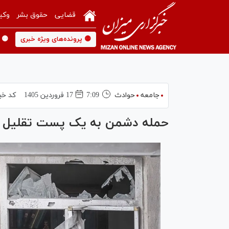
قضایی
حقوق بشر
وکی
🟡 پرونده‌های ویژه خبری
🟡 
جامعه
حوادث
7:09
17 فروردين 1405
کد خب
حمله دشمن به یک پست تقلیل گا