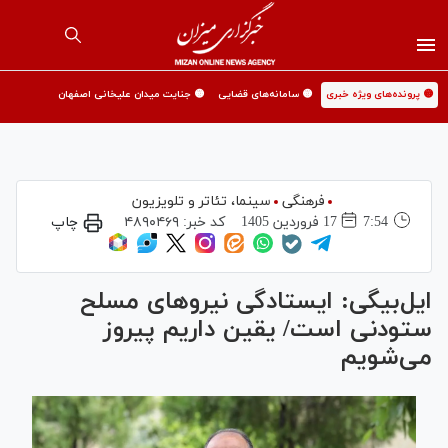
🟡 پرونده‌های ویژه خبری
🟡 سامانه‌های قضایی
🟡 جنایت میدان علیخانی اصفهان
فرهنگی
سینما،‌ تئاتر و تلویزیون
7:54
17 فروردين 1405
کد خبر:
۴۸۹۰۴۶۹
چاپ
ایل‌بیگی: ایستادگی نیروهای مسلح
ستودنی است/ یقین داریم پیروز
می‌شویم