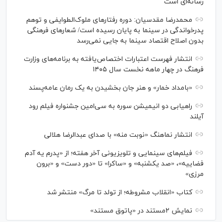
رسانه‌ای است
محمدرضا مقدسیان: دوره رفتارهای ملوک‌الطوایفی و توهم
پدرخواندگی در سینما به پایان رسیده است/ شعارهای فرهنگی
بدون اصلاح اقتصاد سینما به جایی نمی‌رسد
انتشار فهرست اعتبارات اختصاص‌یافته به برنامه‌های وزارت
فرهنگ در چهار ماهه نخست سال ۱۴۰۵
«بامداد خمار» و هنر جان بخشیدن به یک رمان عامه‌پسند
راهیابی دو انیمیشن سوره به سی‌امین جشنواره فیلم رود
آیلند
انتشار نماهنگ «نوبت منه» با صدای عبدالرضا هلالی
فیلم‌های سینمایی و تلویزیونی آخر هفته؛ از «پدرم یه آدم
فضاییه»، «صد یکشنبه» و «ساکرا» تا «دور دست» و «برون
مرزی»
کتاب «انقلاب مشروطه؛ از تولد تا مرگ» منتشر شد
نمایش ۲مستند در «پاتوق مستند»