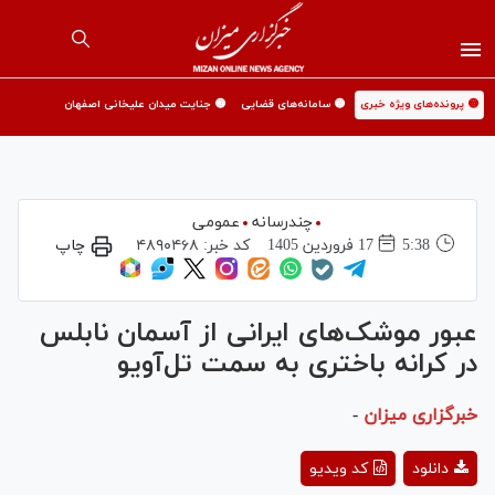
🟡 پرونده‌های ویژه خبری
🟡 سامانه‌های قضایی
🟡 جنایت میدان علیخانی اصفهان
چندرسانه
عمومی
5:38
17 فروردين 1405
کد خبر:
۴۸۹۰۴۶۸
چاپ
عبور موشک‌های ایرانی از آسمان نابلس
در کرانه باختری به سمت تل‌آویو
خبرگزاری میزان
-
Play
دانلود
کد ویدیو