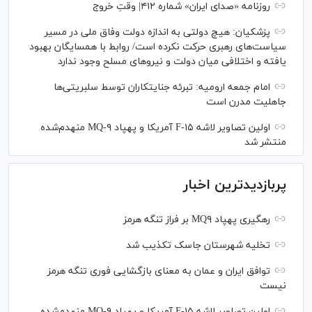
روزنامه «صدای ایران» شماره ۴۱۲| وقتِ خروج
پزشکیان: هیچ دولتی به اندازه دولت وفاق ملی در مسیر
سیاست‌های رهبری حرکت نکرده است/ روابط با همسایگان بهبود
یافته و اختلافی میان دولت و نیروهای مسلح وجود ندارد
امام جمعه ارومیه: تبرئه جنایتکاران توسط سلبریتی‌ها
جاهلیت مدرن است
اولین تصاویر لاشه F-۱۵ آمریکا و پهپاد MQ-۹ منهدم‌شده
منتشر شد
پربازدیدترین اخبار
رهگیری پهپاد MQ۹ بر فراز تنگه هرمز
تخلیه شهرستان جاسک تکذیب شد
توافق ایران و عمان به معنای بازگشایی فوری تنگه هرمز
نیست
اولین تصاویر لاشه F-۱۵ آمریکا و پهپاد MQ-۹ منهدم‌شده