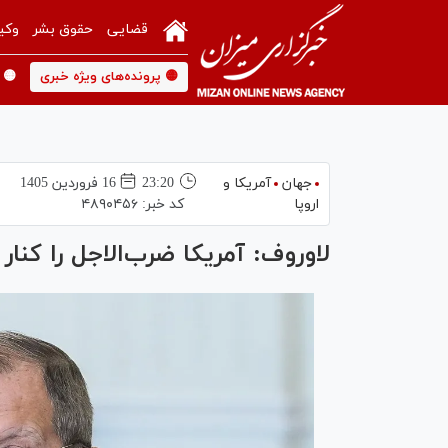
قضایی
حقوق بشر
وکی
🟡 پرونده‌های ویژه خبری
🟡 
جهان
آمریکا و
23:20
16 فروردين 1405
اروپا
کد خبر:
۴۸۹۰۴۵۶
لاوروف: آمریکا ضرب‌الاجل را کنار ب