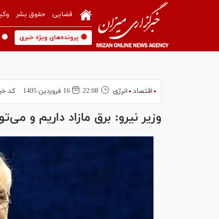
قضایی
حقوق بشر
وکی
🟡 پرونده‌های ویژه خبری
🟡 
اقتصاد
انرژی
22:08
16 فروردين 1405
کد خب
وزیر نیرو: برق مازاد داریم و می‌ت