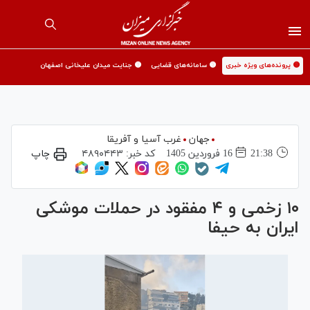
🟡 پرونده‌های ویژه خبری
🟡 سامانه‌های قضایی
🟡 جنایت میدان علیخانی اصفهان
جهان
غرب آسیا و آفریقا
21:38
16 فروردين 1405
کد خبر:
۴۸۹۰۴۴۳
چاپ
۱۰ زخمی و ۴ مفقود در حملات موشکی
ایران به حیفا